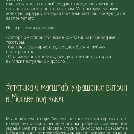
Слишком много деталей создают хаос, слишком мало —
оставляют пространство пустым. Мы находим ту самую
золотую середину, которая подчеркивает ваш продукт, а не
заслоняет его.
Наши решения включают:
- Авторские флористические композиции и природные
текстуры.
- Световые сценарии, создающие объем и глубину
пространства.
- Стилизованный новогодний декор витрин, который
выглядит актуально и дорого.
Эстетика и масштаб: украшение витрин
в Москве под ключ
Мы понимаем, что для бизнеса важна не только красота, но
и безупречное исполнение. Если вам требуется комплексное
украшение витрин в Москве, студия «Мирослава» возьмет на
себя весь цикл: от разработки концепции, отражающей ваш