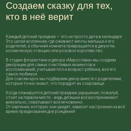
Создаем сказку для тех,
кто в неё верит
Каждый детский праздник — это не просто дата в календаре.
Это целая вселенная, где оживают мечты малыша и его
родителей, а обычная комната превращается в джунгли,
космическую станцию или розовое королевство.
В студии флористики и декора «Мирослава» мы создаем
декорации для самых счастливых моментов и
воспоминаний, учитывая пол и возраст ребёнка, всё его
самое любимое.
Для совсем крох мы подбираем декор вместе с родителями,
которые точно знают, что порадует их сокровище.
Когда планируется детский праздник украшение, пожалуй,
стоит на первом месте, - ведь детишки всё воспринимают
визуально, схватывают всё мгновенно.
От картинки, которую они увидят, зависит настроение на всё
время празднования дня рождения!