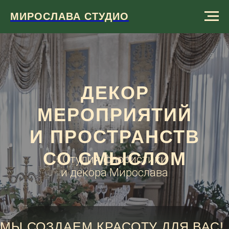
МИРОСЛАВА СТУДИО
ДЕКОР
МЕРОПРИЯТИЙ
И ПРОСТРАНСТВ
СО СМЫСЛОМ
Студия флористики
и декора Мирослава
МЫ СОЗДАЕМ КРАСОТУ ДЛЯ ВАС!
Лучшие площадки Москвы и МО, 15 лет опыта,
честная смета и всегда — чувство стиля!