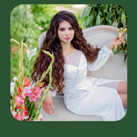
Студия флористики и декора
Мирослава — это коллектив
профессионалов в области создания
красоты, гармонии и праздничной
атмосферы: декор торжеств, личных
и корпоративных событий, витрин
и торговых залов, а также авторские
букеты и цветочные композиции
для самых разных поводов!
Миссия нашей студии — создавать
неповторимую атмосферу на вашем
торжестве и в вашем пространстве,
которая передаёт ваши смыслы
и оставляет яркие воспоминания!
Мы предлагаем стильный дизайн
на любой кошелек, используя