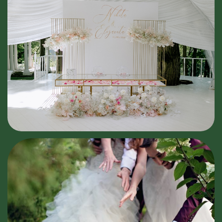
ключ
»
Создание концепции
Мы учтём всё ваши пожелания;
цели и задачи; особенности
площадки; социальный статус
гостей; тренды и анти тренды.
Проработав каждую деталь, мы
сделаем так, что ваш проект будет
на высоте!