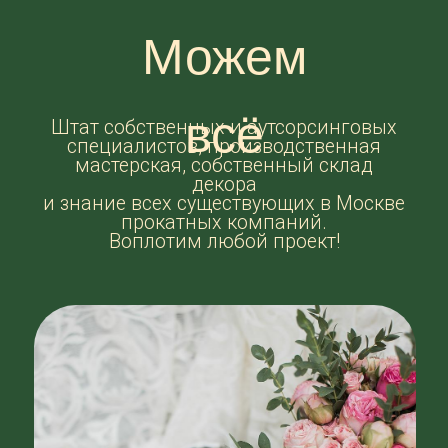
экологичные и перерабатываемые
материалы.
Наши дизайнеры, флористы,
декораторы, столяры, монтажники
и многие другие специалисты
с радостью выполняют свою работу,
потому что знают, что она делает
счастливыми вас и ваших близких!
Наша цель — делать каждое событие
незабываемым!
Ваша Мирослава
Получить смету