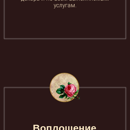
Почему нас
выбирают наши
клиенты?
Умение слушать Вас
Вместе согласуем подробную
концепцию, от цветовой гаммы
до мельчайших деталей декора, от
подбора площадки, до составления
меню, учитывая все ваши