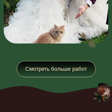
Эскиз декора
Иногда лучше один раз увидеть, чем
100 раз обсудить!При планировании
масштабных оформлений мы создаём
эскизы как отдельных групп декора,
так и всей площадки в целом.