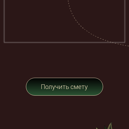
Приятные
люди
С нами удобно, легко и приятно
планировать праздник: личный
менеджер решает все вопросы
в согласованном с вами режиме.
Мы любим своё дело и создаём
вам хорошее настроение
в предвкушении праздника!