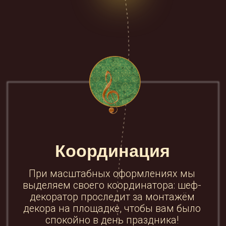
Можем
всё
Штат собственных и аутсорсинговых
специалистов, производственная
мастерская, собственный склад
декора
и знание всех существующих в Москве
прокатных компаний.
Воплотим любой проект!