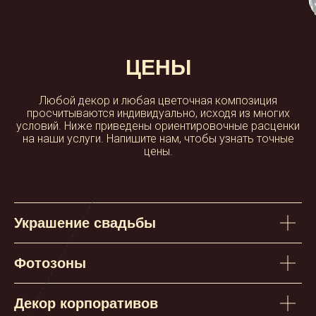
телефону и WhatsApp, а на
сообщения в Instagram и Facebook
можем отвечать с задержкой.
Поэтому не стесняйтесь звонить нам
ЦЕНЫ
— живое общение всегда более
эффективно и приятно!
Любой декор и любая цветочная композиция
просчитываются индивидуально, исходя из многих
miroslavastudiodecor@gmail.com
условий. Ниже приведены ориентировочные расценки
+7 916 681 2179
+7 916 754 1552
на наши услуги. Напишите нам, чтобы узнать точные
цены.
Москва
Украшение свадьбы
Фотозоны
Декор корпоративов