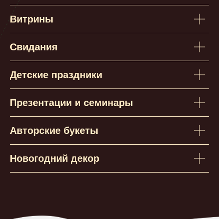
Витрины
Свидания
Детские праздники
Отправить
Презентации и семинары
Отправляя данные, вы соглашаетесь с
политикой конфиденциальности
Авторские букеты
Новогодний декор
Нам доверяют