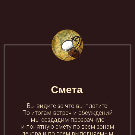
Координация
При масштабных оформлениях мы
выделяем своего координатора: шеф-
декоратор проследит за монтажём
декора на площадке, чтобы вам было
спокойно в день праздника!
Получить смету