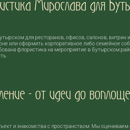
ристика Мирослава для Бут
утырском для ресторанов, офисов, салонов, витрин 
йоне или оформить корпоративное либо семейное со
ована флористика на мероприятие в Бутырском райо
ть.
ление - от идеи до воплощ
бъект и знакомства с пространством. Мы оцениваем