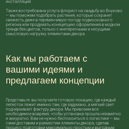
инсталляций.
Также востребована услуга флорист на свадьбу во Внуково
— мы поможем подобрать растения, которые сохранят
свежесть даже в переменчивую погоду подмосковного
региона или продумать конецепцию оформления в модном
тренде без цветов, только с инетересными и несущими
смысловую нагрузку элементами декора.
Как мы работаем с
вашими идеями и
предлагаем концепции
Представьте: вы получаете готовую локацию, где каждый
лепесток лежит именно там, где задумано, а мягкий свет
подчеркивает фактуру декора. Мы привозим все
необходимое вовремя, чтобы установка прошла незаметно
и аккуратно. Вам не нужно беспокоиться о логистике — мы
сами доставим и разместим элементы декора, сделав
процесс подготовки максимально простым и выгодным.