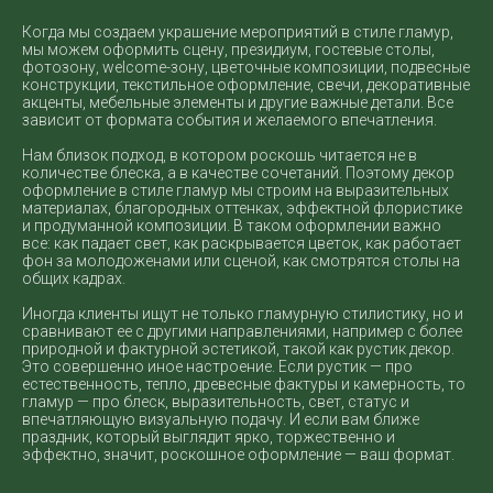
Когда мы создаем украшение мероприятий в стиле гламур,
мы можем оформить сцену, президиум, гостевые столы,
фотозону, welcome-зону, цветочные композиции, подвесные
конструкции, текстильное оформление, свечи, декоративные
акценты, мебельные элементы и другие важные детали. Все
зависит от формата события и желаемого впечатления.
Нам близок подход, в котором роскошь читается не в
количестве блеска, а в качестве сочетаний. Поэтому декор
оформление в стиле гламур мы строим на выразительных
материалах, благородных оттенках, эффектной флористике
и продуманной композиции. В таком оформлении важно
все: как падает свет, как раскрывается цветок, как работает
фон за молодоженами или сценой, как смотрятся столы на
общих кадрах.
Иногда клиенты ищут не только гламурную стилистику, но и
сравнивают ее с другими направлениями, например с более
природной и фактурной эстетикой, такой как рустик декор.
Это совершенно иное настроение. Если рустик — про
естественность, тепло, древесные фактуры и камерность, то
гламур — про блеск, выразительность, свет, статус и
впечатляющую визуальную подачу. И если вам ближе
праздник, который выглядит ярко, торжественно и
эффектно, значит, роскошное оформление — ваш формат.