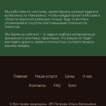
Мы работаем по-честному, ориентируясь на ваши задачи и
возможности. Нам важно, чтобы каждый проект в Москве и
области приносил реальную пользу: будь то всплеск
упоминаний в соцсетях или повышение лояльности
клиентов.
Мы берем на себя всё — от идеи и подбора материалов до
финального монтажа, гарантируя, что результат будет
выглядеть дорого, свежо и полностью соответствовать
вашему имиджу.
Главная
Наши услуги
Цены
О нас
Контакты
FAQ
Блог
© Все права защищены. ИП Петрова Ольга Евгеньевна