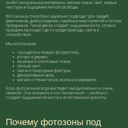
любит натуральные материалы, мягкие ткани, свет, живые
текстуры и ощущение лёгкой свободы.
Фотозона в стиле бохо идеально подходит для свадеб,
девичников, дней рождения, семейных мероприятий и летних
праздников. Такой декор создаёт ощущение уюта, словно
праздник проходит где-то среди природы, света и
спокойствия.
Мы используем:
сухоцветы и живую флористику;
ротанг и дерево;
льняные и хлопковые ткани;
тёплый свет;
свечи и природные фактуры;
декоративные арки;
мягкие оттенки песка, молока и карамели.
Бохо фотозона всегда выглядит эмоционально и очень
«живой». Она не кажется постановочной — наоборот,
создаёт ощущение лёгкости и естественной красоты.
Почему фотозоны под