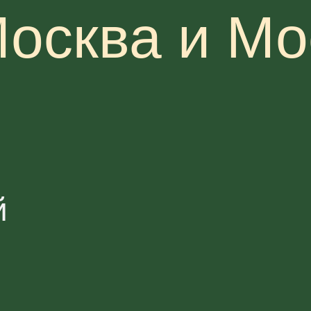
осква и Мо
й