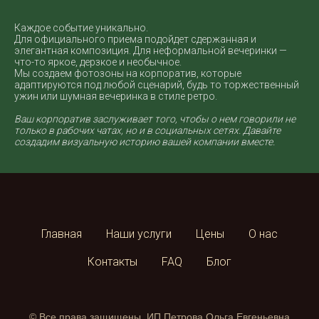
Каждое событие уникально.
Для официального приема подойдет сдержанная и
элегантная композиция. Для неформальной вечеринки —
что-то яркое, дерзкое и необычное.
Мы создаем фотозоны на корпоратив, которые
адаптируются под любой сценарий, будь то торжественный
ужин или шумная вечеринка в стиле ретро.
Ваш корпоратив заслуживает того, чтобы о нем говорили не
только в рабочих чатах, но и в социальных сетях. Давайте
создадим визуальную историю вашей компании вместе.
Главная
Наши услуги
Цены
О нас
Контакты
FAQ
Блог
© Все права защищены. ИП Петрова Ольга Евгеньевна