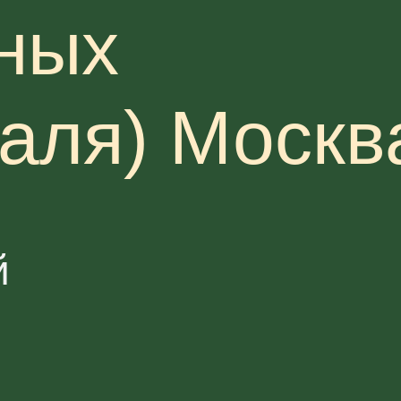
ных
аля) Москв
й