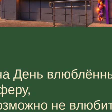
а День влюблённы
феру,
озможно не влюби