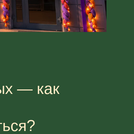
х — как
ться?