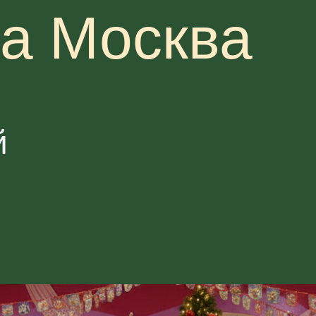
ка Москва
й