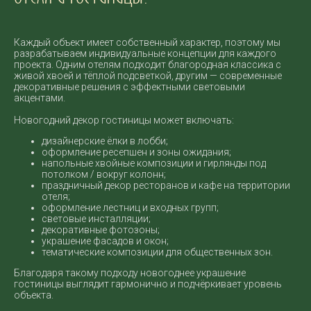
Каждый объект имеет собственный характер, поэтому мы
разрабатываем индивидуальные концепции для каждого
проекта. Одним отелям подходит благородная классика с
живой хвоей и тёплой подсветкой, другим — современные
декоративные решения с эффектными световыми
акцентами.
Новогодний декор гостиницы может включать:
дизайнерские ёлки в лобби;
оформление ресепшен и зоны ожидания;
напольные хвойные композиции и гирлянды под
потолком / вокруг колонн;
праздничный декор ресторанов и кафе на территории
отеля;
оформление лестниц и входных групп;
световые инсталляции;
декоративные фотозоны;
украшение фасадов и окон;
тематические композиции для общественных зон.
Благодаря такому подходу новогоднее украшение
гостиницы выглядит гармонично и подчёркивает уровень
объекта.